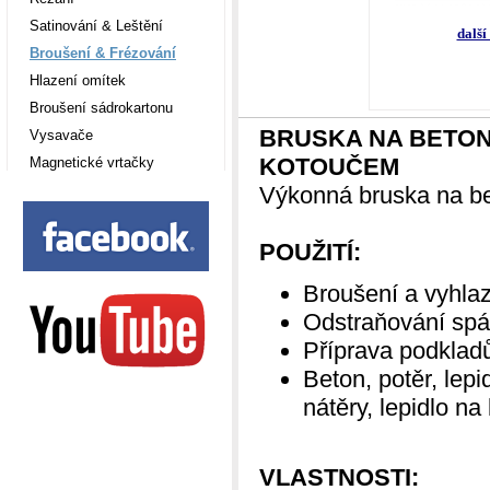
Satinování & Leštění
další
Broušení & Frézování
Hlazení omítek
Broušení sádrokartonu
BR
USKA NA BETON
Vysavače
KOTOUČEM
Magnetické vrtačky
Výkonná bruska na be
POUŽITÍ:
Broušení a vyhla
Odstraňování spár
Příprava podkladů
Beton, potěr, lepi
nátěry, lepidlo na
VLASTNOSTI: