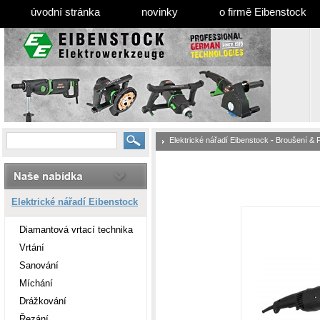
úvodní stránka
novinky
o firmě Eibenstock
Elektrické nářadí Eibenstock
-
Broušení & 
Elektrické nářadí Eibenstock
Diamantová vrtací technika
Vrtání
Sanování
Míchání
Drážkování
Řezání