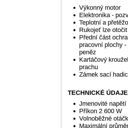
Výkonný motor
Elektronika - poz
Teplotní a přetěžo
Rukojeť lze otoči
Přední část ochra
pracovní plochy 
peněz
Kartáčový krouže
prachu
Zámek sací hadic
TECHNICKÉ ÚDAJE
Jmenovité napětí
Příkon 2 600 W
Volnoběžné otáčk
Maximální průměr