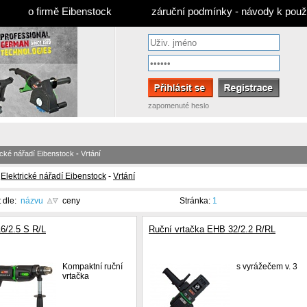
o firmě Eibenstock
záruční podmínky - návody k použi
zapomenuté heslo
ické nářadí Eibenstock
-
Vrtání
-
Elektrické nářadí Eibenstock
-
Vrtání
t dle:
názvu
ceny
Stránka:
1
6/2.5 S R/L
Ruční vrtačka EHB 32/2.2 R/RL
Kompaktní ruční
s vyrážečem v. 3
vrtačka