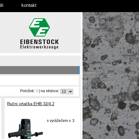
tí
kontakt
Položek:
3
| na stránce:
Ruční vrtačka EHB 32/4.2
s vyrážečem v. 3