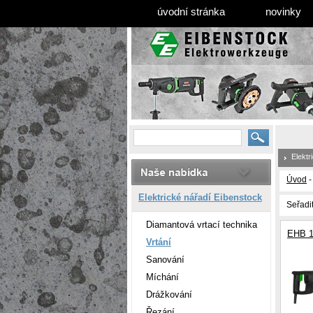
úvodní stránka
novinky
Elektr
Úvod
Elektrické nářadí Eibenstock
Seřadi
Diamantová vrtací technika
EHB 1
Vrtání
Sanování
Míchání
Drážkování
Řezání