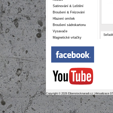
Satinování & Leštění
Broušení & Frézování
Hlazení omítek
Broušení sádrokartonu
Vysavače
Seřadi
Magnetické vrtačky
Copyright © 2026 Eibenstocknaradi.cz | Aktualizace 0