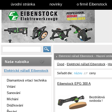
úvodní stránka
novinky
o firmě Eibenstock
Elektrické nářadí Eibenstock
-
Hlazení omít
Úvod
-
Elektrické nářadí Eibenstock
-
Hl
Elektrické nářadí Eibenstock
Seřadit dle:
názvu
ceny
Diamantová vrtací technika
Eibenstock EPG 300 A
Vrtání
Sanování
Bezdrátová
Míchání
svoboda !
Drážkování
Řezání