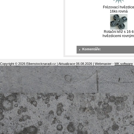
Frézovací hvězdic
16ks rovná
Rotační kříž s 16-ti
hvězdicemi rovným
Komentáře:
Copyright © 2026 Eibenstocknaradi.cz | Aktualizace 06.08.2026 | Webmaster -
MK software