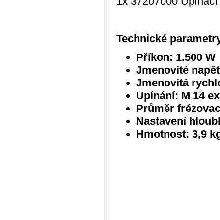
1x 37207000 Upínací
Technické parametry
Příkon: 1.500 W
Jmenovité napětí
Jmenovitá rychlo
Upínání: M 14 ex
Průměr frézovac
Nastavení hloubk
Hmotnost: 3,9 k