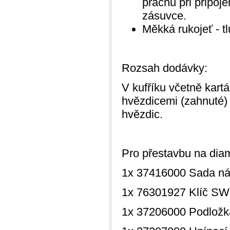
prachu při připoj
zásuvce.
Měkká rukojeť - t
Rozsah dodávky:
V kufříku včetně kart
hvězdicemi (zahnuté)
hvězdic.
Pro přestavbu na diam
1x 37416000 Sada ná
1x 76301927 Klíč SW
1x 37206000 Podlož