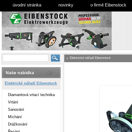
úvodní stránka
novinky
o firmě Eibenstock
Elektrické nářadí Eibenstock
Elektrické nářadí Eibenstock
Diamantová vrtací technika
Vrtání
Sanování
Míchání
Drážkování
Řezání