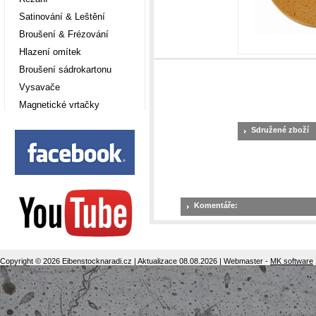
Satinování & Leštění
Broušení & Frézování
Hlazení omítek
Broušení sádrokartonu
Vysavače
Magnetické vrtačky
Sdružené zboží
Komentáře:
Copyright © 2026 Eibenstocknaradi.cz | Aktualizace 08.08.2026 | Webmaster -
MK software