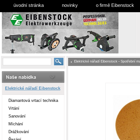
úvodní stránka
novinky
o firmě Eibenstock
Elektrické nářadí Eibenstock
-
Spotřební ma
Elektrické nářadí Eibenstock
Diamantová vrtací technika
Vrtání
Sanování
Míchání
Drážkování
Řezání