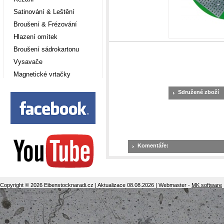
Satinování & Leštění
Broušení & Frézování
Hlazení omítek
Broušení sádrokartonu
Vysavače
Magnetické vrtačky
Sdružené zboží
Komentáře:
Copyright © 2026 Eibenstocknaradi.cz | Aktualizace 08.08.2026 | Webmaster -
MK software