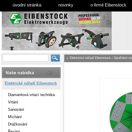
úvodní stránka
novinky
o firmě Eibenstock
Elektrické nářadí Eibenstock
-
Spotřební ma
Elektrické nářadí Eibenstock
Diamantová vrtací technika
Vrtání
Sanování
Míchání
Drážkování
Řezání