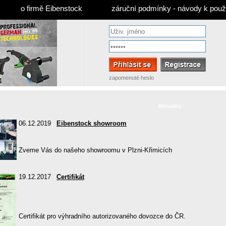
o firmě Eibenstock
záruční podmínky - návody k použi
zapomenuté heslo
Aktuality
06.12.2019
Eibenstock showroom
Zveme Vás do našeho showroomu v Plzni-Křimicích
19.12.2017
Certifikát
Certifikát pro výhradního autorizovaného dovozce do ČR.