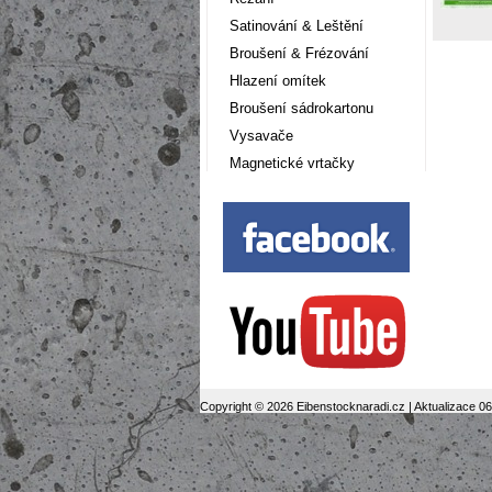
Satinování & Leštění
Broušení & Frézování
Hlazení omítek
Broušení sádrokartonu
Vysavače
Magnetické vrtačky
Copyright © 2026 Eibenstocknaradi.cz | Aktualizace 0