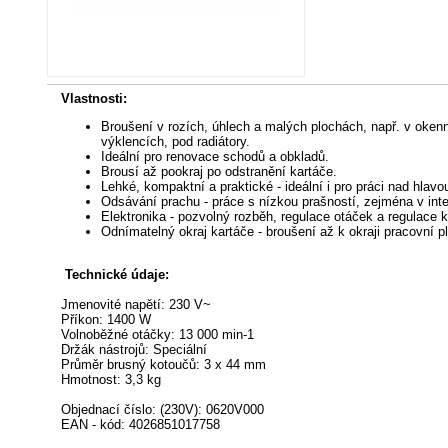
Vlastnosti:
Broušení v rozích, úhlech a malých plochách, např. v oken
výklencích, pod radiátory.
Ideální pro renovace schodů a obkladů.
Brousí až pookraj po odstranění kartáče.
Lehké, kompaktní a praktické - ideální i pro práci nad hlavo
Odsávání prachu - práce s nízkou prašností, zejména v inte
Elektronika - pozvolný rozběh, regulace otáček a regulace 
Odnímatelný okraj kartáče - broušení až k okraji pracovní p
Technické údaje:
Jmenovité napětí: 230 V~
Příkon: 1400 W
Volnoběžné otáčky: 13 000 min-1
Držák nástrojů: Speciální
Průměr brusný kotoučů: 3 x 44 mm
Hmotnost: 3,3 kg
Objednací číslo: (230V): 0620V000
EAN - kód: 4026851017758