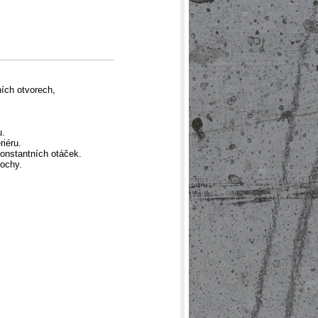
ních otvorech,
u.
riéru.
konstantních otáček.
lochy.