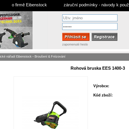
o firmě Eibenstock
záruční podmínky - návody k použi
zapomenuté heslo
rické nářadí Eibenstock
-
Broušení & Frézování
Rohová bruska EES 1400-3
Výrobce:
Kód zboží: