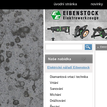
úvodní stránka
novinky
Elekt
Elektrické nářadí Eibenstock
Diamantová vrtací technika
Vrtání
Sanování
Míchání
Drážkování
Řezání