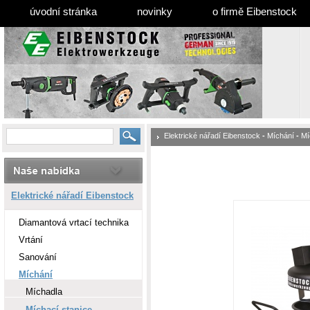
úvodní stránka
novinky
o firmě Eibenstock
Elektrické nářadí Eibenstock
-
Míchání
-
Mí
Elektrické nářadí Eibenstock
Diamantová vrtací technika
Vrtání
Sanování
Míchání
Míchadla
Míchací stanice