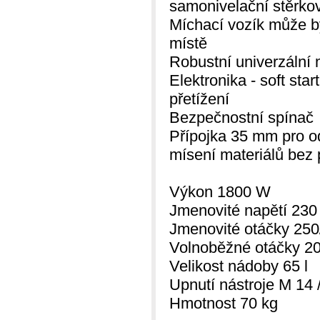
samonivelační stěrko
Míchací vozík může být
místě
Robustní univerzální 
Elektronika - soft star
přetížení
Bezpečnostní spínač
Přípojka 35 mm pro od
mísení materiálů bez
Výkon 1800 W
Jmenovité napětí 23
Jmenovité otáčky 250
Volnoběžné otáčky 20
Velikost nádoby 65 l
Upnutí nástroje M 14 /
Hmotnost 70 kg