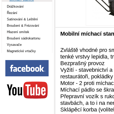
Drážkování
Řezání
Satinování & Leštění
Broušení & Frézování
Hlazení omítek
Mobilní míchací sta
Broušení sádrokartonu
Vysavače
Zvláště vhodné pro s
Magnetické vrtačky
tenké vrstvy lepidla, 
Bezprašný provoz
Vyžití - stavebnictví 
restaurátoři, pokládky
Motor - 2 proti míchac
Míchací pádlo se škra
Přepravní vozík s ruko
stavbách, a to i na n
Sklápěcí korba (volite