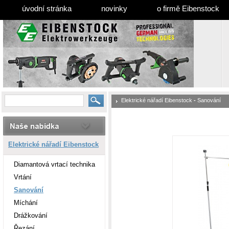
úvodní stránka
novinky
o firmě Eibenstock
Elektrické nářadí Eibenstock
-
Sanování
Elektrické nářadí Eibenstock
Diamantová vrtací technika
Vrtání
Sanování
Míchání
Drážkování
Řezání