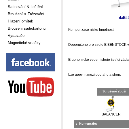
Satinování & Leštění
Broušení & Frézování
další 
Hlazení omítek
Broušení sádrokartonu
Kompenzace nízké hmotnosti
Vysavače
Magnetické vrtačky
Doporučeno pro stroje EIBENSTOCK v ná
Ergonomické vedení stroje šetřící záda 
Lze upevnit mezi podlahu a strop.
Sdružené zboží
BALANCER
Komentáře: