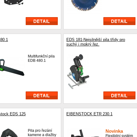
80.1
EDS 181-Nejsilnější pila třídy pro
suchý i mokrý řez.
Multifunkční pila
EDB 480.1
stock EDS 125
EIBENSTOCK ETR 230.1
Pila pro řezání
Novinka
kamene a dlažby
Flexibilní systém