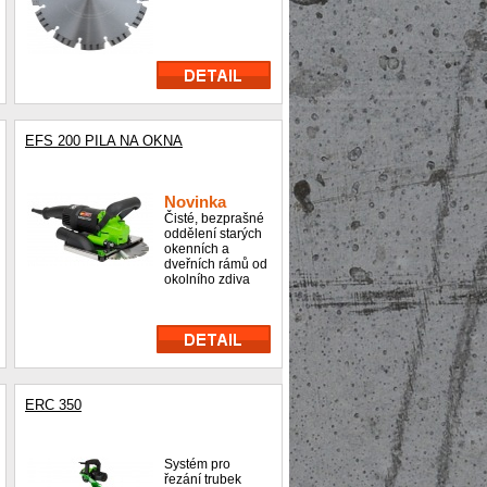
EFS 200 PILA NA OKNA
Novinka
Čisté, bezprašné
oddělení starých
okenních a
dveřních rámů od
okolního zdiva
ERC 350
Systém pro
řezání trubek