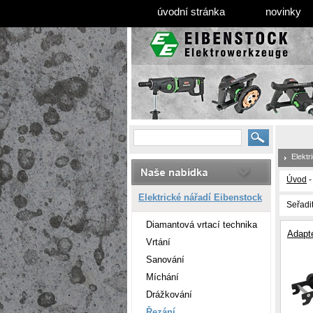
úvodní stránka
novinky
Elektr
Úvod
Elektrické nářadí Eibenstock
Seřadi
Diamantová vrtací technika
Adapt
Vrtání
Sanování
Míchání
Drážkování
Řezání