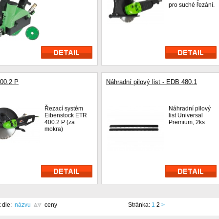
pro suché řezání.
00.2 P
Náhradní pilový list - EDB 480.1
Řezací systém
Náhradní pilový
Eibenstock ETR
list Universal
400.2 P (za
Premium, 2ks
mokra)
t dle:
názvu
ceny
Stránka:
1
2
>