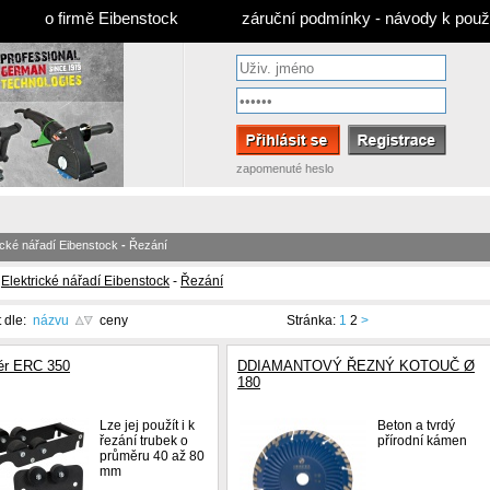
o firmě Eibenstock
záruční podmínky - návody k použi
zapomenuté heslo
ické nářadí Eibenstock
-
Řezání
-
Elektrické nářadí Eibenstock
-
Řezání
t dle:
názvu
ceny
Stránka:
1
2
>
ér ERC 350
DDIAMANTOVÝ ŘEZNÝ KOTOUČ Ø
180
Lze jej použít i k
Beton a tvrdý
řezání trubek o
přírodní kámen
průměru 40 až 80
mm