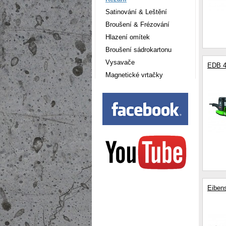
Satinování & Leštění
Broušení & Frézování
Hlazení omítek
Broušení sádrokartonu
Vysavače
EDB 4
Magnetické vrtačky
Eiben