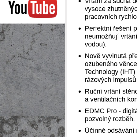
Vrtání za sucha d
vysoce zhutněnýc
pracovních rychlo
Perfektní řešení 
neumožňují vrtání
vodou).
Nově vyvinutá př
ozubeného věnce -
Technology (IHT)
rázových impulsů k
Ruční vrtání stěn
a ventilačních ko
EDMC Pro - digitál
pozvolný rozběh, i
Účinné odsávání 