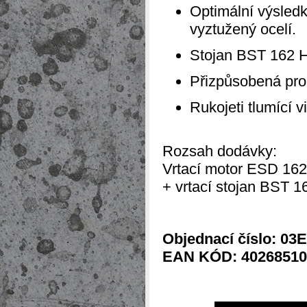
Optimální výsle
vyztužený ocelí.
Stojan BST 162 
Přizpůsobená pro
Rukojeti tlumící v
Rozsah dodávky:
Vrtací motor ESD 162
+
vrtací stojan BST 1
Objednací číslo: 03
EAN KÓD: 40268510