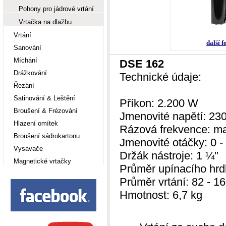
Pohony pro jádrové vrtání
Vrtačka na dlažbu
Vrtání
další f
Sanování
Míchání
DSE 162
Drážkování
Technické údaje:
Řezání
Satinování & Leštění
Příkon: 2.200 W
Broušení & Frézování
Jmenovité napětí: 23
Hlazení omítek
Rázová frekvence: ma
Broušení sádrokartonu
Jmenovité otáčky: 0 -
Vysavače
Držák nástroje: 1 ¼"
Magnetické vrtačky
Průměr upínacího hrd
Průměr vrtání: 82 - 1
Hmotnost: 6,7 kg