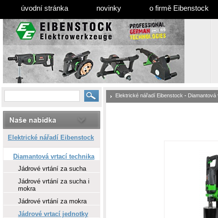
úvodní stránka
novinky
o firmě Eibenstock
Elektrické nářadí Eibenstock
-
Diamantová v
Elektrické nářadí Eibenstock
Diamantová vrtací technika
Jádrové vrtání za sucha
Jádrové vrtání za sucha i
mokra
Jádrové vrtání za mokra
Jádrové vrtací jednotky