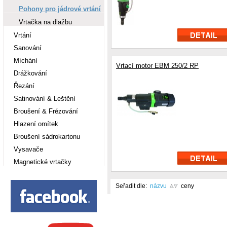
Pohony pro jádrové vrtání
Vrtačka na dlažbu
Vrtání
Sanování
Míchání
Vrtací motor EBM 250/2 RP
Drážkování
Řezání
Satinování & Leštění
Broušení & Frézování
Hlazení omítek
Broušení sádrokartonu
Vysavače
Magnetické vrtačky
Seřadit dle:
názvu
ceny