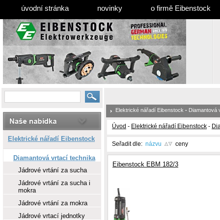
úvodní stránka
novinky
o firmě Eibenstock
Elektrické nářadí Eibenstock
-
Diamantová v
Úvod
-
Elektrické nářadí Eibenstock
-
Dia
Elektrické nářadí Eibenstock
Seřadit dle:
názvu
ceny
Diamantová vrtací technika
Eibenstock EBM 182/3
Jádrové vrtání za sucha
Jádrové vrtání za sucha i
mokra
Jádrové vrtání za mokra
Jádrové vrtací jednotky