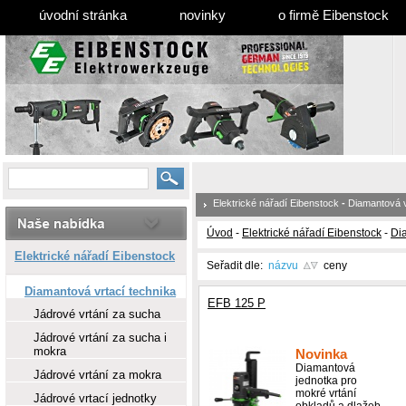
úvodní stránka
novinky
o firmě Eibenstock
Elektrické nářadí Eibenstock
-
Diamantová v
Úvod
-
Elektrické nářadí Eibenstock
-
Dia
Elektrické nářadí Eibenstock
Seřadit dle:
názvu
ceny
Diamantová vrtací technika
EFB 125 P
Jádrové vrtání za sucha
Jádrové vrtání za sucha i
mokra
Novinka
Diamantová
Jádrové vrtání za mokra
jednotka pro
mokré vrtání
Jádrové vrtací jednotky