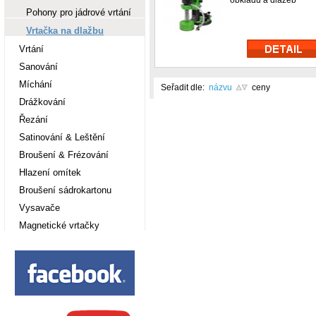
obkladů a dlažeb
Pohony pro jádrové vrtání
Vrtačka na dlažbu
Vrtání
Sanování
Míchání
Seřadit dle:
názvu
ceny
Drážkování
Řezání
Satinování & Leštění
Broušení & Frézování
Hlazení omítek
Broušení sádrokartonu
Vysavače
Magnetické vrtačky