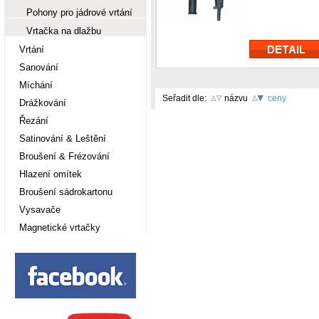
Pohony pro jádrové vrtání
Vrtačka na dlažbu
Vrtání
Sanování
Míchání
Seřadit dle:
názvu
ceny
Drážkování
Řezání
Satinování & Leštění
Broušení & Frézování
Hlazení omítek
Broušení sádrokartonu
Vysavače
Magnetické vrtačky