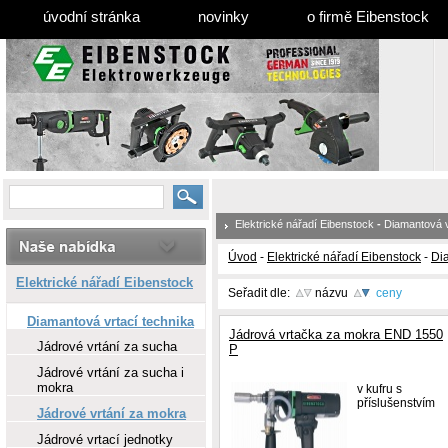
úvodní stránka
novinky
o firmě Eibenstock
Elektrické nářadí Eibenstock
-
Diamantová v
Úvod
-
Elektrické nářadí Eibenstock
-
Dia
Elektrické nářadí Eibenstock
Seřadit dle:
názvu
ceny
Diamantová vrtací technika
Jádrová vrtačka za mokra END 1550
Jádrové vrtání za sucha
P
Jádrové vrtání za sucha i
mokra
v kufru s
příslušenstvím
Jádrové vrtání za mokra
Jádrové vrtací jednotky