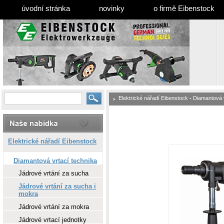
úvodní stránka
novinky
o firmě Eibenstock
Elektrické nářadí Eibenstock
-
Diamantová v
Elektrické nářadí Eibenstock
Diamantová vrtací technika
Jádrové vrtání za sucha
Jádrové vrtání za sucha i
mokra
Jádrové vrtání za mokra
Jádrové vrtací jednotky