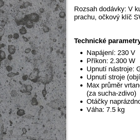
Rozsah dodávky: V kuf
prachu, očkový klíč 
Technické parametry
Napájení: 230 V
Příkon: 2.300 W
Upnutí nástroje: G
Upnutí stroje (ob
Max průměr vrtan
(za sucha-zdivo)
Otáčky naprázdno:
Váha: 7.5 kg