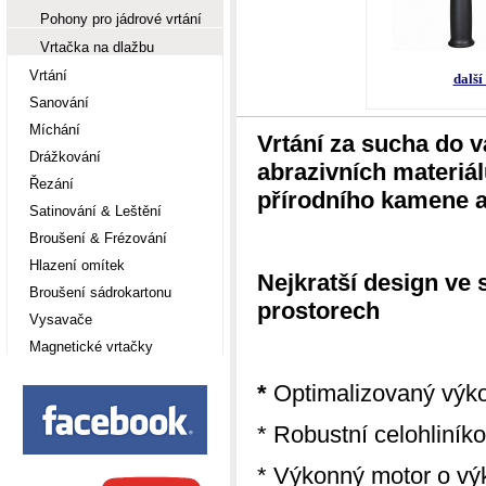
Pohony pro jádrové vrtání
Vrtačka na dlažbu
Vrtání
další
Sanování
Míchání
Vrtání za sucha do v
Drážkování
abrazivních materiál
Řezání
přírodního kamene a
Satinování & Leštění
Broušení & Frézování
Hlazení omítek
Nejkratší design ve 
Broušení sádrokartonu
prostorech
Vysavače
Magnetické vrtačky
*
Optimalizovaný výk
* Robustní celohliník
* Výkonný motor o vý