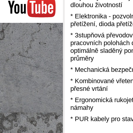
dlouhou životností
* Elektronika - pozvol
přetížení, dioda přetí
* 3stupňová převodovk
pracovních polohách 
optimálně sladěný po
průměry
* Mechanická bezpečn
* Kombinované vřeteno
přesné vrtání
* Ergonomická rukoje
námahy
* PUR kabely pro stav