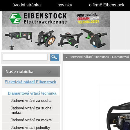
úvodní stránka
novinky
o firmě Eibenstock
Elektrické nářadí Eibenstock
-
Diamantová v
Elektrické nářadí Eibenstock
Diamantová vrtací technika
Jádrové vrtání za sucha
Jádrové vrtání za sucha i
mokra
Jádrové vrtání za mokra
Jádrové vrtací jednotky