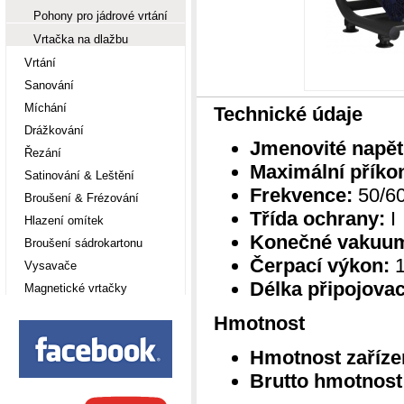
Pohony pro jádrové vrtání
Vrtačka na dlažbu
Vrtání
Sanování
Míchání
Technické údaje
Drážkování
Jmenovité napět
Řezání
Maximální příko
Satinování & Leštění
Frekvence:
50/6
Broušení & Frézování
Třída ochrany:
I
Hlazení omítek
Konečné vakuu
Broušení sádrokartonu
Čerpací výkon:
1
Vysavače
Délka připojovac
Magnetické vrtačky
Hmotnost
Hmotnost zaříze
Brutto hmotnost 